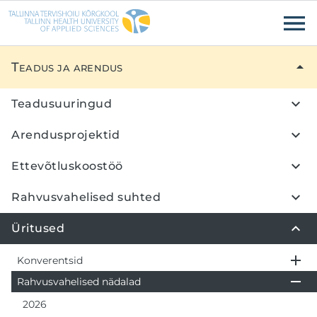
Liigu edasi põhisisu juurde
Ligipääsetavus
Teadus ja arendus
Teadusuuringud
Arendusprojektid
Ettevõtluskoostöö
Rahvusvahelised suhted
Üritused
Konverentsid
Rahvusvahelised nädalad
2026