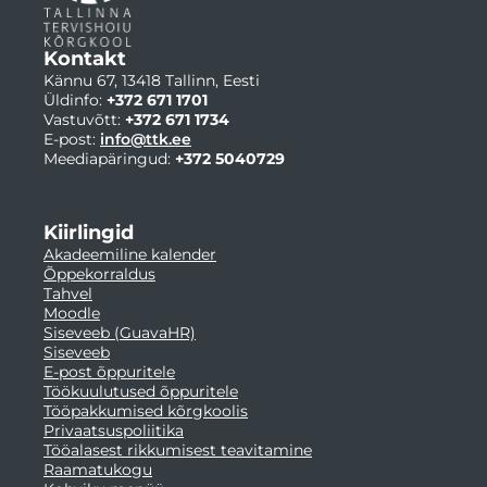
Kontakt
Kännu 67, 13418 Tallinn, Eesti
Üldinfo:
+372 671 1701
Vastuvõtt:
+372 671 1734
E-post:
info@ttk.ee
Meediapäringud:
+372 5040729
Kiirlingid
Akadeemiline kalender
Õppekorraldus
Tahvel
Moodle
Siseveeb (GuavaHR)
Siseveeb
E-post õppuritele
Töökuulutused õppuritele
Tööpakkumised kõrgkoolis
Privaatsuspoliitika
Tööalasest rikkumisest teavitamine
Raamatukogu