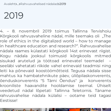
Avaleht
…
Rahvusvahelised nädalad
2019
2019
4. – 8. novembril 2019 toimus Tallinna Tervishoiu
Kõrgkooli rahvusvaheline nädal, mille teemaks oli „The
role of ethics in the digitalized world – how to manage
in healthcare education and research?“. Rahvusvahelise
nädala raames külastati kõrgkooli 14st erinevast riigist.
Kogu nädala jooksul toimusid kõrgkoolis mitmed
sisukad arutelud ja töötoad erinevatel teemadel –
seeläbi vahetatati riikide vahel erinevaid teadmisi ning
leiti ka põnevaid koostöömõtteid. Tegusa nädala sisse
mahtus ka hambatehnikute päev, üliõpilaskonverents,
õenduskonverents "5 Tärni Õendus" ja konverents
krooniliste haavandite hooldamise teemal. Ühiselt
veedetud nädal lõpetati Tallinna Teletornis. Täname
rahvusvahelise nädala külalisi – ootame teid tagasi
Eestisse!