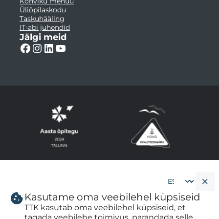
Kohviku menüü
Üliõpilaskodu
Taskuhääling
IT-abi juhendid
Jälgi meid
Kasutame oma veebilehel küpsiseid
Cookie
banner
TTK kasutab oma veebilehel küpsiseid, et
language
tagada veebilehe toimivus, parandada selle